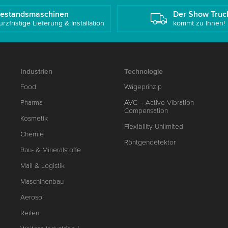
estandsmaschinen
Der Show Truc
urzfristige Lieferung & Installation
kommt zu Ihnen!
Industrien
Technologie
Food
Wägeprinzip
Pharma
AVC – Active Vibration
Compensation
Kosmetik
Flexibility Unlimited
Chemie
Röntgendetektor
Bau- & Mineralstoffe
Mail & Logistik
Maschinenbau
Aerosol
Reifen