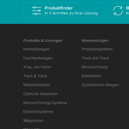
Produktfinder
B
In 3 Schritten zu Ihrer Lösung
K
Produkte & Lösungen
Anwendungen
Kontrollwaagen
Produktinspektion
Durchlaufwaagen
Track and Trace
X-ray und Vision
Kennzeichnung
Track & Trace
Etikettieren
Metalldetektion
Dynamisches Wiegen
Optische Inspektion
Kennzeichnungs-Systeme
Etikettiersysteme
Wägezellen