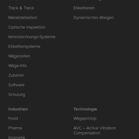
Track & Trace
Etikettieren
Metalldetektion
Dynamisches Wiegen
Optische Inspektion
Kennzeichnungs-Systeme
Etikettiersysteme
Wägezellen
Wäge-Kits
Zubehör
Software
Schulung
Industrien
Technologie
Food
Wägeprinzip
Pharma
AVC – Active Vibration
Compensation
Kosmetik