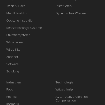
Track & Trace
Etikettieren
Metalldetektion
Dynamisches Wiegen
Optische Inspektion
Kennzeichnungs-Systeme
Etikettiersysteme
Wägezellen
Wäge-Kits
Zubehör
Software
Schulung
Industrien
Technologie
Food
Wägeprinzip
Pharma
AVC – Active Vibration
Compensation
Kosmetik