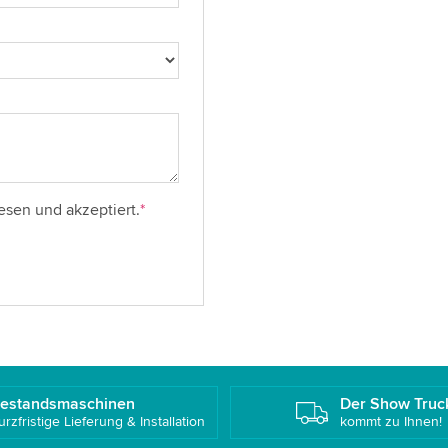
esen und akzeptiert.
*
estandsmaschinen
Der Show Truc
urzfristige Lieferung & Installation
kommt zu Ihnen!