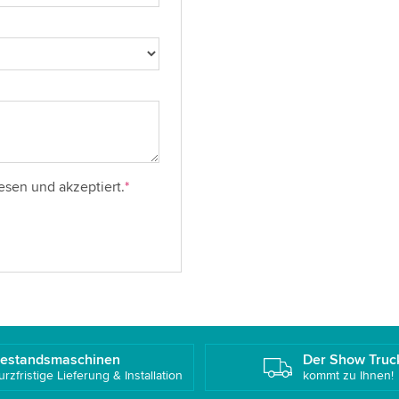
esen und akzeptiert.
*
estandsmaschinen
Der Show Truc
urzfristige Lieferung & Installation
kommt zu Ihnen!