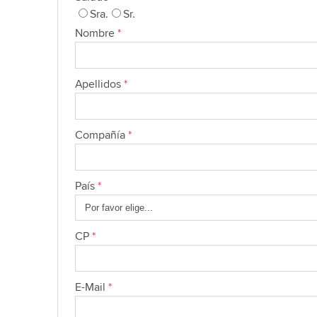
Sra.
Sr.
Nombre
*
Apellidos
*
Compañía
*
País
*
CP
*
E-Mail
*