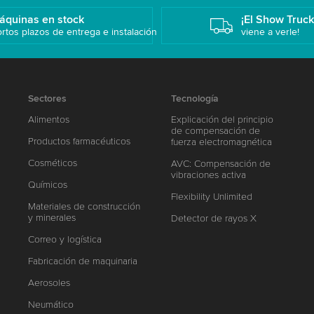
áquinas en stock
¡El Show Truc
rtos plazos de entrega e instalación
viene a verle!
Sectores
Tecnología
Alimentos
Explicación del principio
de compensación de
Productos farmacéuticos
fuerza electromagnética
Cosméticos
AVC: Compensación de
vibraciones activa
Químicos
Flexibility Unlimited
Materiales de construcción
y minerales
Detector de rayos X
Correo y logística
Fabricación de maquinaria
Aerosoles
Neumático