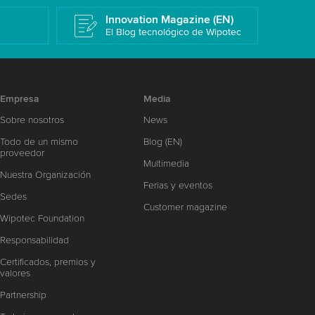
k
Innovation Magazine (EN)
El Blog tecnológico de Wipotec
Empresa
Media
Sobre nosotros
News
Todo de un mismo
Blog (EN)
proveedor
Multimedia
Nuestra Organización
Ferias y eventos
Sedes
Customer magazine
Wipotec Foundation
Responsabilidad
Certificados, premios y
valores
Partnership