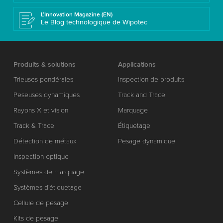
L’Innovation Magazine (EN)
Le Blog technologique de Wipotec
Produits & solutions
Applications
Trieuses pondérales
Inspection de produits
Peseuses dynamiques
Track and Trace
Rayons X et vision
Marquage
Track & Trace
Étiquetage
Détection de métaux
Pesage dynamique
Inspection optique
Systèmes de marquage
Systèmes d'étiquetage
Cellule de pesage
Kits de pesage