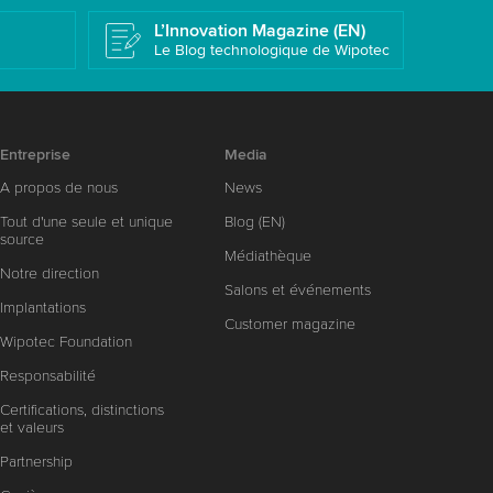
L’Innovation Magazine (EN)
Le Blog technologique de Wipotec
Entreprise
Media
A propos de nous
News
Tout d'une seule et unique
Blog (EN)
source
Médiathèque
Notre direction
Salons et événements
Implantations
Customer magazine
Wipotec Foundation
Responsabilité
Certifications, distinctions
et valeurs
Partnership