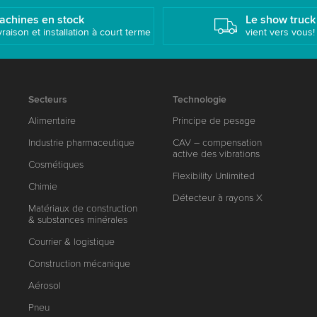
achines en stock
Le show truck
vraison et installation à court terme
vient vers vous!
Secteurs
Technologie
Alimentaire
Principe de pesage
Industrie pharmaceutique
CAV – compensation
active des vibrations
Cosmétiques
Flexibility Unlimited
Chimie
Détecteur à rayons X
Matériaux de construction
& substances minérales
Courrier & logistique
Construction mécanique
Aérosol
Pneu