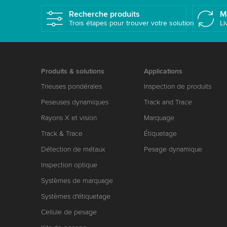
Recherche produits
M
Trois étapes pour trouver votre solution
Li
Produits & solutions
Applications
Trieuses pondérales
Inspection de produits
Peseuses dynamiques
Track and Trace
Rayons X et vision
Marquage
Track & Trace
Étiquetage
Détection de métaux
Pesage dynamique
Inspection optique
Systèmes de marquage
Systèmes d'étiquetage
Cellule de pesage