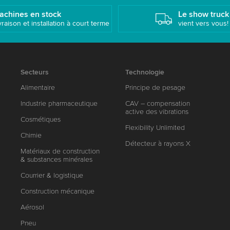
achines en stock
Le show truck
vraison et installation à court terme
vient vers vous!
Secteurs
Technologie
Alimentaire
Principe de pesage
Industrie pharmaceutique
CAV – compensation
active des vibrations
Cosmétiques
Flexibility Unlimited
Chimie
Détecteur à rayons X
Matériaux de construction
& substances minérales
Courrier & logistique
Construction mécanique
Aérosol
Pneu