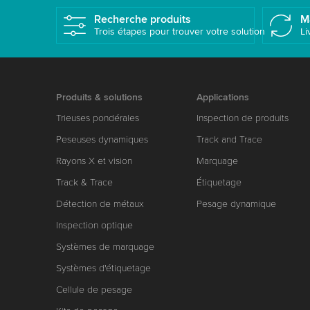
Recherche produits
M
Trois étapes pour trouver votre solution
Li
Produits & solutions
Applications
Trieuses pondérales
Inspection de produits
Peseuses dynamiques
Track and Trace
Rayons X et vision
Marquage
Track & Trace
Étiquetage
Détection de métaux
Pesage dynamique
Inspection optique
Systèmes de marquage
Systèmes d'étiquetage
Cellule de pesage