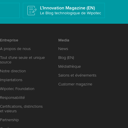
L’Innovation Magazine (EN)
Le Blog technologique de Wipotec
Entreprise
Media
A propos de nous
News
Tout d'une seule et unique
Blog (EN)
source
Médiathèque
Notre direction
Salons et événements
Implantations
Customer magazine
Wipotec Foundation
Responsabilité
Certifications, distinctions
et valeurs
Partnership