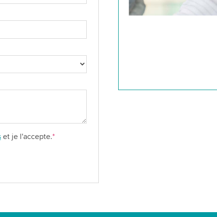
s
et je l'accepte.
*