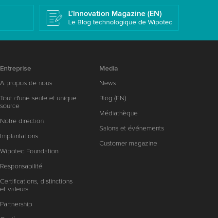
L’Innovation Magazine (EN)
Le Blog technologique de Wipotec
Entreprise
Media
A propos de nous
News
Tout d'une seule et unique
Blog (EN)
source
Médiathèque
Notre direction
Salons et événements
Implantations
Customer magazine
Wipotec Foundation
Responsabilité
Certifications, distinctions
et valeurs
Partnership