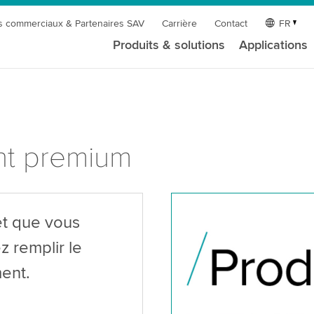
s commerciaux & Partenaires SAV
Carrière
Contact
FR
Produits & solutions
Applications
nt premium
êt que vous
z remplir le
ent.