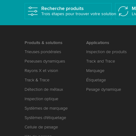
Recherche produits
M
Trois étapes pour trouver votre solution
Li
Produits & solutions
Applications
Trieuses pondérales
Inspection de produits
Peseuses dynamiques
Track and Trace
Rayons X et vision
Marquage
Track & Trace
Étiquetage
Détection de métaux
Pesage dynamique
Inspection optique
Systèmes de marquage
Systèmes d'étiquetage
Cellule de pesage