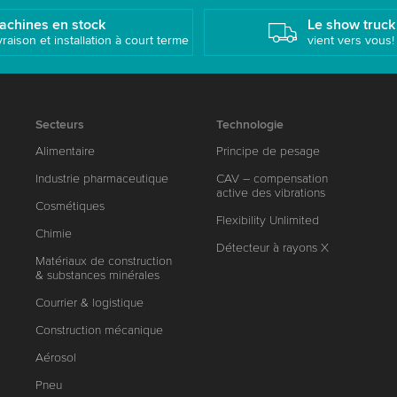
achines en stock
Le show truck
vraison et installation à court terme
vient vers vous!
Secteurs
Technologie
Alimentaire
Principe de pesage
Industrie pharmaceutique
CAV – compensation
active des vibrations
Cosmétiques
Flexibility Unlimited
Chimie
Détecteur à rayons X
Matériaux de construction
& substances minérales
Courrier & logistique
Construction mécanique
Aérosol
Pneu