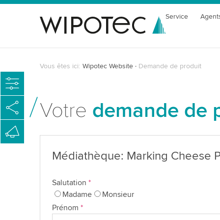
Service
Agent
Vous êtes ici:
Wipotec Website
Demande de produit
Votre
demande de p
Médiathèque: Marking Cheese P
Salutation
*
Madame
Monsieur
Prénom
*