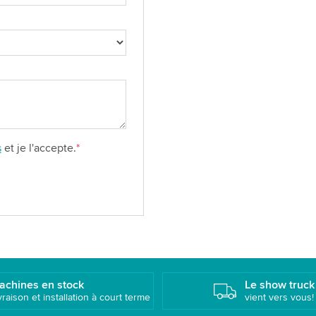
s
et je l'accepte.
*
achines en stock
Le show truck
vraison et installation à court terme
vient vers vous!