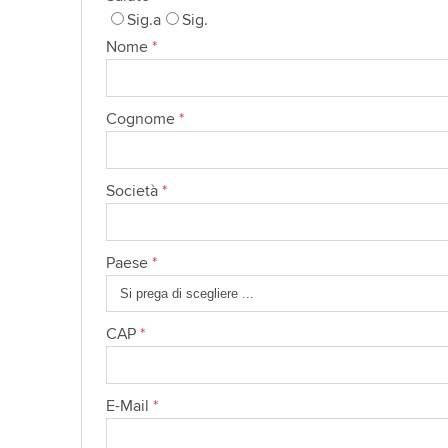
Sig.a
Sig.
Nome
*
Cognome
*
Società
*
Paese
*
CAP
*
E-Mail
*