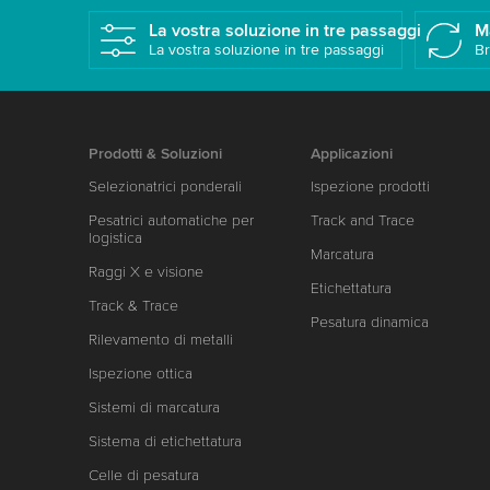
La vostra soluzione in tre passaggi
M
La vostra soluzione in tre passaggi
Br
Prodotti & Soluzioni
Applicazioni
Selezionatrici ponderali
Ispezione prodotti
Pesatrici automatiche per
Track and Trace
logistica
Marcatura
Raggi X e visione
Etichettatura
Track & Trace
Pesatura dinamica
Rilevamento di metalli
Ispezione ottica
Sistemi di marcatura
Sistema di etichettatura
Celle di pesatura