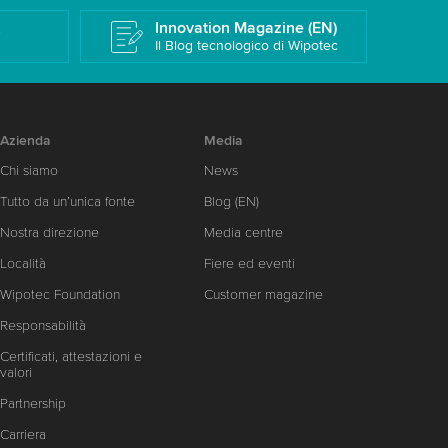
k
Innovation Magazine (EN)
Il Blog tecnologico di Wipotec
Azienda
Media
Chi siamo
News
Tutto da un’unica fonte
Blog (EN)
Nostra direzione
Media centre
Località
Fiere ed eventi
Wipotec Foundation
Customer magazine
Responsabilità
Certificati, attestazioni e
valori
Partnership
Carriera