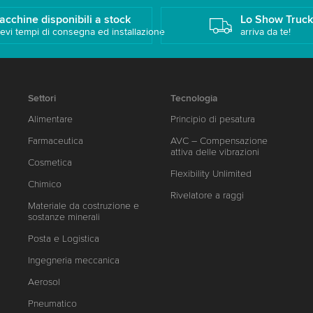
acchine disponibili a stock
Lo Show Truc
evi tempi di consegna ed installazione
arriva da te!
Settori
Tecnologia
Alimentare
Principio di pesatura
Farmaceutica
AVC – Compensazione
attiva delle vibrazioni
Cosmetica
Flexibility Unlimited
Chimico
Rivelatore a raggi
Materiale da costruzione e
sostanze minerali
Posta e Logistica
Ingegneria meccanica
Aerosol
Pneumatico