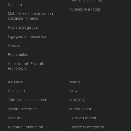
Flexibility Unlimited
Chimico
Rivelatore a raggi
Materiale da costruzione e
sostanze minerali
Posta e Logistica
Ingegneria meccanica
Aerosol
Pneumatico
Altre settori/ Prodotti
tecnologici
Azienda
Media
Chi siamo
News
Tutto da un’unica fonte
Blog (EN)
Nostra direzione
Media centre
Località
Fiere ed eventi
Wipotec Foundation
Customer magazine