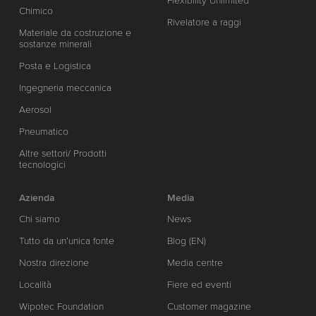
Flexibility Unlimited
Chimico
Rivelatore a raggi
Materiale da costruzione e
sostanze minerali
Posta e Logistica
Ingegneria meccanica
Aerosol
Pneumatico
Altre settori/ Prodotti
tecnologici
Azienda
Media
Chi siamo
News
Tutto da un’unica fonte
Blog (EN)
Nostra direzione
Media centre
Località
Fiere ed eventi
Wipotec Foundation
Customer magazine