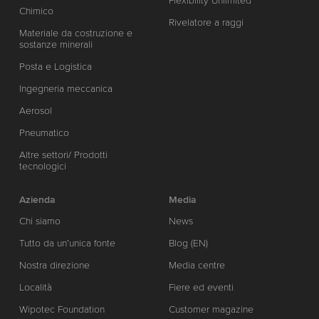
Flexibility Unlimited
Chimico
Rivelatore a raggi
Materiale da costruzione e
sostanze minerali
Posta e Logistica
Ingegneria meccanica
Aerosol
Pneumatico
Altre settori/ Prodotti
tecnologici
Azienda
Media
Chi siamo
News
Tutto da un’unica fonte
Blog (EN)
Nostra direzione
Media centre
Località
Fiere ed eventi
Wipotec Foundation
Customer magazine