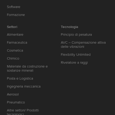
Software
Formazione
Settori
Tecnologia
Alimentare
Principio di pesatura
Farmaceutica
AVC – Compensazione attiva
delle vibrazioni
Cosmetica
Flexibility Unlimited
Chimico
Rivelatore a raggi
Materiale da costruzione e
sostanze minerali
Posta e Logistica
Ingegneria meccanica
Aerosol
Pneumatico
Altre settori/ Prodotti
tecnologici