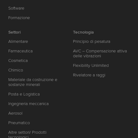
Software
Formazione
Settori
Tecnologia
Alimentare
Principio di pesatura
Farmaceutica
AVC – Compensazione attiva
delle vibrazioni
Cosmetica
Flexibility Unlimited
Chimico
Rivelatore a raggi
Materiale da costruzione e
sostanze minerali
Posta e Logistica
Ingegneria meccanica
Aerosol
Pneumatico
Altre settori/ Prodotti
tecnologici