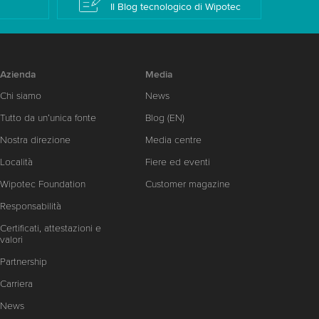
Il Blog tecnologico di Wipotec
Azienda
Media
Chi siamo
News
Tutto da un’unica fonte
Blog (EN)
Nostra direzione
Media centre
Località
Fiere ed eventi
Wipotec Foundation
Customer magazine
Responsabilità
Certificati, attestazioni e
valori
Partnership
Carriera
News