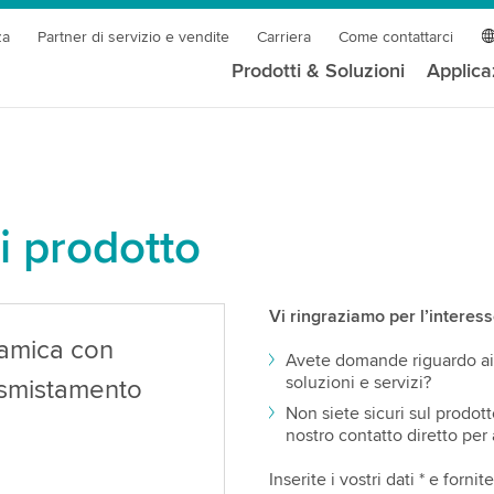
za
Partner di servizio e vendite
Carriera
Come contattarci
Prodotti & Soluzioni
Applica
di prodotto
Vi ringraziamo per l’interesse
namica con
Avete domande riguardo ai n
soluzioni e servizi?
o smistamento
Non siete sicuri sul prodot
nostro contatto diretto per 
Inserite i vostri dati * e forn