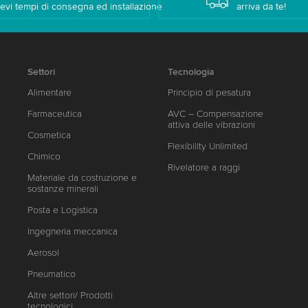
evi tempi di consegna ed installazione
arriva da te!
Settori
Tecnologia
Alimentare
Principio di pesatura
Farmaceutica
AVC – Compensazione
attiva delle vibrazioni
Cosmetica
Flexibility Unlimited
Chimico
Rivelatore a raggi
Materiale da costruzione e
sostanze minerali
Posta e Logistica
Ingegneria meccanica
Aerosol
Pneumatico
Altre settori/ Prodotti
tecnologici