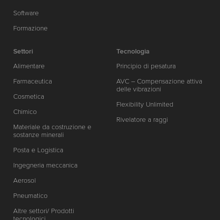
Software
Formazione
Settori
Tecnologia
Alimentare
Principio di pesatura
Farmaceutica
AVC – Compensazione attiva
delle vibrazioni
Cosmetica
Flexibility Unlimited
Chimico
Rivelatore a raggi
Materiale da costruzione e
sostanze minerali
Posta e Logistica
Ingegneria meccanica
Aerosol
Pneumatico
Altre settori/ Prodotti
tecnologici