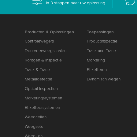
In 3 stappen naar uw oplossing
Producten & Oplossingen
Toepassingen
Controlewegers
Productinspectie
Doorvoerweegschalen
Track and Trace
Röntgen & inspectie
Markering
Track & Trace
Etiketteren
Metaaldetectie
Dynamisch wegen
Optical Inspection
Markeringssystemen
Etiketteersystemen
Weegcellen
Weegsets
Weeg- en