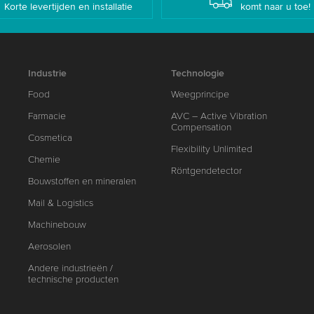
Korte levertijden en installatie
komt naar u toe!
Industrie
Technologie
Food
Weegprincipe
Farmacie
AVC – Active Vibration
Compensation
Cosmetica
Flexibility Unlimited
Chemie
Röntgendetector
Bouwstoffen en mineralen
Mail & Logistics
Machinebouw
Aerosolen
Andere industrieën /
technische producten