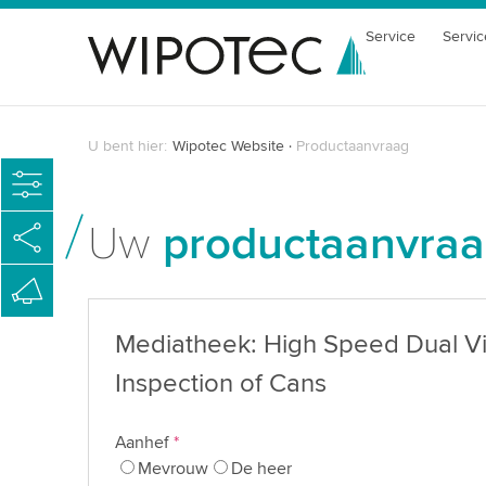
Service
Servic
U bent hier:
Wipotec Website
Productaanvraag
Uw
productaanvra
Mediatheek: High Speed Dual V
Inspection of Cans
Aanhef
*
Mevrouw
De heer