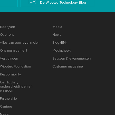
De Wipotec Technology Blog
Bedrijven
Media
Over ons
News
Alles van één leverancier
Blog (EN)
Ons management
Mediatheek
Vestigingen
Beurzen & evenementen
Wipotec Foundation
Customer magazine
Responsibility
Certificaten,
onderscheidingen en
waarden
Partnership
Carrière
News