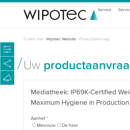
Service
Servic
U bent hier:
Wipotec Website
Productaanvraag
Uw
productaanvra
Mediatheek: IP69K-Certified Weig
Maximum Hygiene in Production
Aanhef
*
Mevrouw
De heer