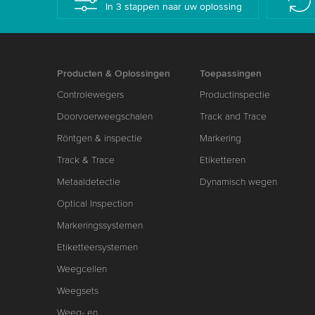
In 3 stappen naar uw oplossing
Producten & Oplossingen
Toepassingen
Controlewegers
Productinspectie
Doorvoerweegschalen
Track and Trace
Röntgen & inspectie
Markering
Track & Trace
Etiketteren
Metaaldetectie
Dynamisch wegen
Optical Inspection
Markeringssystemen
Etiketteersystemen
Weegcellen
Weegsets
Weeg- en