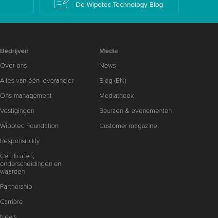
De Wipotec Technology Blog
Bedrijven
Media
Over ons
News
Alles van één leverancier
Blog (EN)
Ons management
Mediatheek
Vestigingen
Beurzen & evenementen
Wipotec Foundation
Customer magazine
Responsibility
Certificaten,
onderscheidingen en
waarden
Partnership
Carrière
News