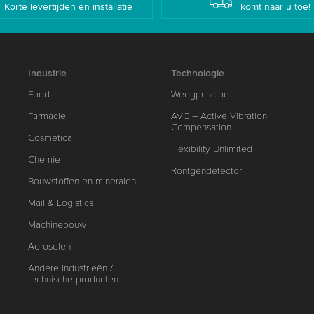
Korte levertijden en installatie
komt naar u toe!
Industrie
Technologie
Food
Weegprincipe
Farmacie
AVC – Active Vibration
Compensation
Cosmetica
Flexibility Unlimited
Chemie
Röntgendetector
Bouwstoffen en mineralen
Mail & Logistics
Machinebouw
Aerosolen
Andere industrieën /
technische producten