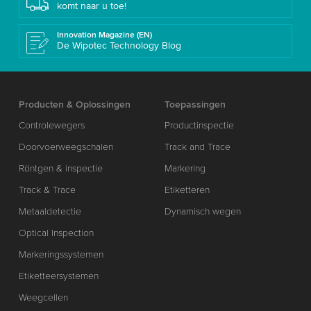
komt naar u toe!
Innovation Magazine (EN)
De Wipotec Technology Blog
Producten & Oplossingen
Toepassingen
Controlewegers
Productinspectie
Doorvoerweegschalen
Track and Trace
Röntgen & inspectie
Markering
Track & Trace
Etiketteren
Metaaldetectie
Dynamisch wegen
Optical Inspection
Markeringssystemen
Etiketteersystemen
Weegcellen