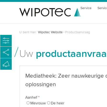
Service
Servic
U bent hier:
Wipotec Website
Productaanvraag
Uw
productaanvra
Mediatheek: Zeer nauwkeurige 
oplossingen
Aanhef
*
Mevrouw
De heer