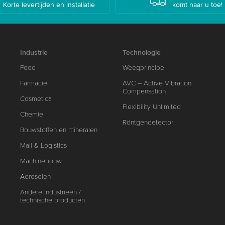
Korte levertijden en installatie
komt naar u toe!
Industrie
Technologie
Food
Weegprincipe
Farmacie
AVC – Active Vibration
Compensation
Cosmetica
Flexibility Unlimited
Chemie
Röntgendetector
Bouwstoffen en mineralen
Mail & Logistics
Machinebouw
Aerosolen
Andere industrieën /
technische producten