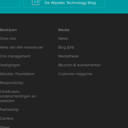
De Wipotec Technology Blog
Bedrijven
Media
Over ons
News
Alles van één leverancier
Blog (EN)
Ons management
Mediatheek
Vestigingen
Beurzen & evenementen
Wipotec Foundation
Customer magazine
Responsibility
Certificaten,
onderscheidingen en
waarden
Partnership
Carrière
News