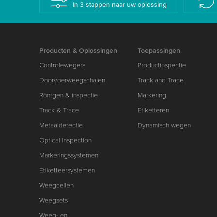
In 3 stappen naar uw oplossing
Producten & Oplossingen
Toepassingen
Controlewegers
Productinspectie
Doorvoerweegschalen
Track and Trace
Röntgen & inspectie
Markering
Track & Trace
Etiketteren
Metaaldetectie
Dynamisch wegen
Optical Inspection
Markeringssystemen
Etiketteersystemen
Weegcellen
Weegsets
Weeg- en