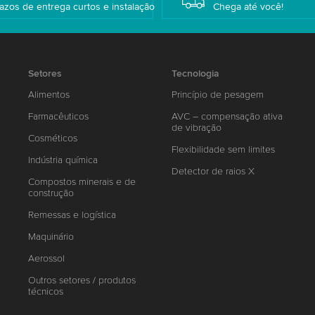
azos de entrega curtos e instalação
Chega até você!
Setores
Tecnologia
Alimentos
Princípio de pesagem
Farmacêuticos
AVC – compensação ativa
de vibração
Cosméticos
Flexibilidade sem limites
Indústria química
Detector de raios X
Compostos minerais e de
construção
Remessas e logística
Maquinário
Aerossol
Outros setores / produtos
técnicos