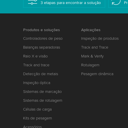
3 etapas para encontrar a solução
Pr
Produtos e soluções
Aplicações
Controladores de peso
Inspeção de produtos
Balanças separadoras
Track and Trace
Raio X e visão
Mark & Verify
Track and trace
Rotulagem
Detecção de metais
Pesagem dinâmica
Inspeção óptica
Sistemas de marcação
Sistemas de rotulagem
Células de carga
Kits de pesagem
Acessórios