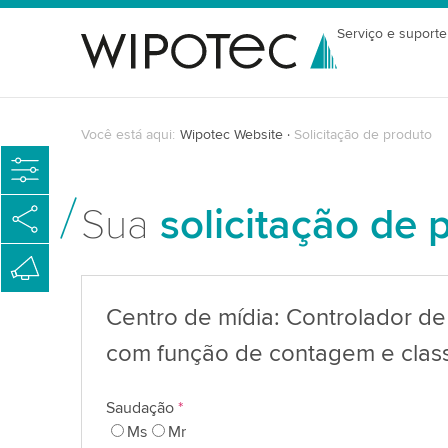
Serviço e suporte
Você está aqui:
Wipotec Website
Solicitação de produto
Sua
solicitação de 
Centro de mídia: Controlador d
com função de contagem e class
Saudação
*
Ms
Mr