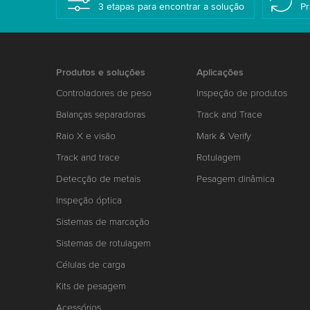
3 etapas para encontrar a solução
Pr
Produtos e soluções
Aplicações
Controladores de peso
Inspeção de produtos
Balanças separadoras
Track and Trace
Raio X e visão
Mark & Verify
Track and trace
Rotulagem
Detecção de metais
Pesagem dinâmica
Inspeção óptica
Sistemas de marcação
Sistemas de rotulagem
Células de carga
Kits de pesagem
Acessórios