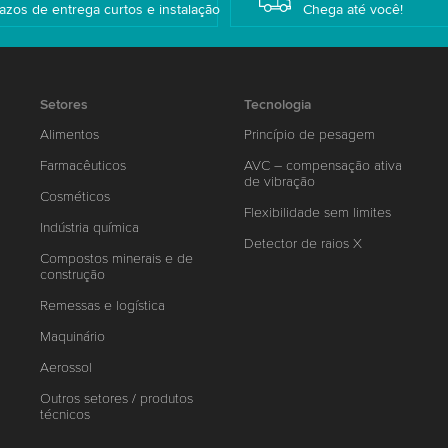
azos de entrega curtos e instalação
Chega até você!
Setores
Tecnologia
Alimentos
Princípio de pesagem
Farmacêuticos
AVC – compensação ativa
de vibração
Cosméticos
Flexibilidade sem limites
Indústria química
Detector de raios X
Compostos minerais e de
construção
Remessas e logística
Maquinário
Aerossol
Outros setores / produtos
técnicos