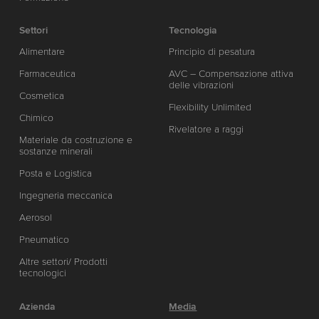
Settori
Tecnologia
Alimentare
Principio di pesatura
Farmaceutica
AVC – Compensazione attiva
delle vibrazioni
Cosmetica
Flexibility Unlimited
Chimico
Rivelatore a raggi
Materiale da costruzione e
sostanze minerali
Posta e Logistica
Ingegneria meccanica
Aerosol
Pneumatico
Altre settori/ Prodotti
tecnologici
Azienda
Media