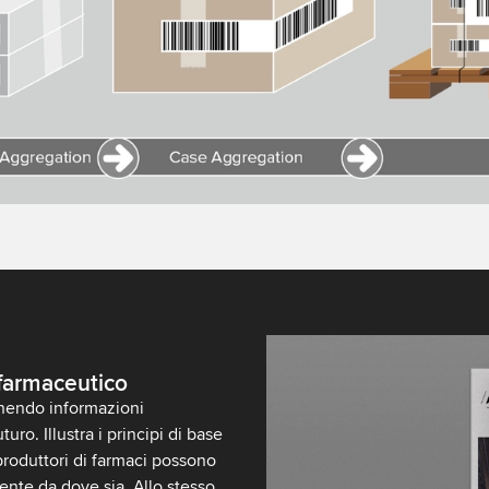
 farmaceutico
rnendo informazioni
uro. Illustra i principi di base
produttori di farmaci possono
ente da dove sia. Allo stesso