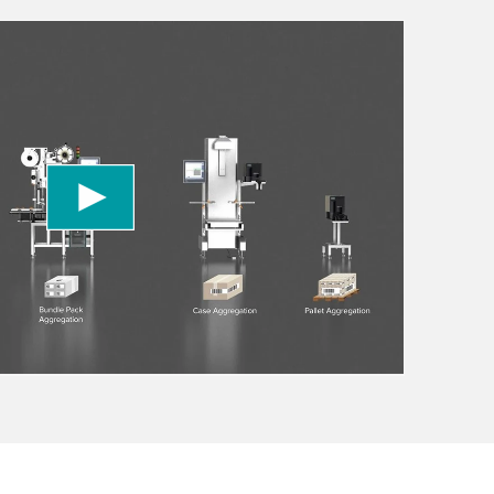
 to load the YouTube Video service!
vice to embed video content that may collect
 Please review the details and accept the service
information