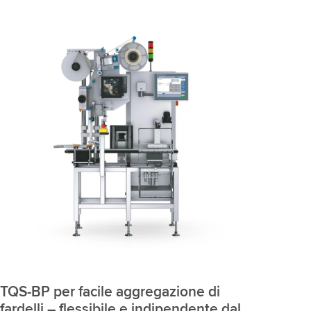
TQS-BP per facile aggregazione di
fardelli – flessibile e indipendente dal