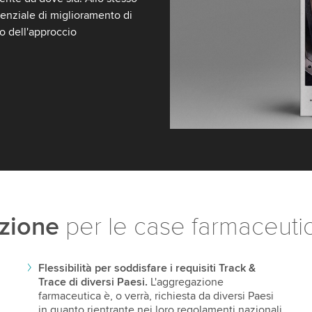
tenziale di miglioramento di
lio dell'approccio
azione
per le case farmaceuti
Flessibilità per soddisfare i requisiti Track &
Trace di diversi Paesi.
L'aggregazione
farmaceutica è, o verrà, richiesta da diversi Paesi
in quanto rientrante nei loro regolamenti nazionali