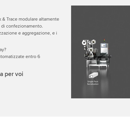
We need your consent
k & Trace modulare altamente
ee di confezionamento.
We use a third party ser
lizzazione e aggregazione, e i
data about your activity.
to watch this video.
lay?
tomatizzate entro 6
Accept
More 
a per voi