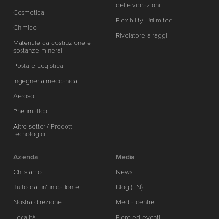
delle vibrazioni
Cosmetica
Flexibility Unlimited
Chimico
Rivelatore a raggi
Materiale da costruzione e
sostanze minerali
Posta e Logistica
Ingegneria meccanica
Aerosol
Pneumatico
Altre settori/ Prodotti
tecnologici
Azienda
Media
Chi siamo
News
Tutto da un’unica fonte
Blog (EN)
Nostra direzione
Media centre
Località
Fiere ed eventi