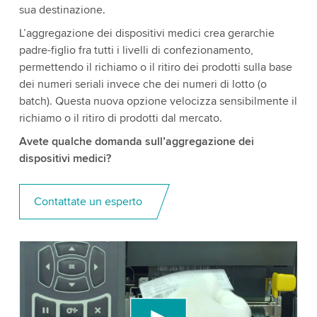
sua destinazione.
L’aggregazione dei dispositivi medici crea gerarchie
padre-figlio fra tutti i livelli di confezionamento,
permettendo il richiamo o il ritiro dei prodotti sulla base
dei numeri seriali invece che dei numeri di lotto (o
batch). Questa nuova opzione velocizza sensibilmente il
richiamo o il ritiro di prodotti dal mercato.
Avete qualche domanda sull’aggregazione dei
dispositivi medici?
Contattate un esperto
We need your consent to load the YouTube
Video service!
We use a third party service to embed video
content that may collect data about your activity.