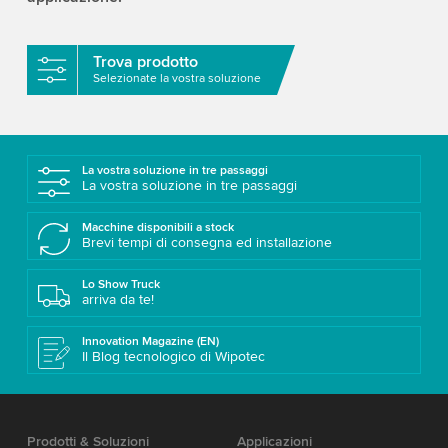
Trova prodotto
Selezionate la vostra soluzione
La vostra soluzione in tre passaggi
La vostra soluzione in tre passaggi
Macchine disponibili a stock
Brevi tempi di consegna ed installazione
Lo Show Truck
arriva da te!
Innovation Magazine (EN)
Il Blog tecnologico di Wipotec
Prodotti & Soluzioni
Applicazioni