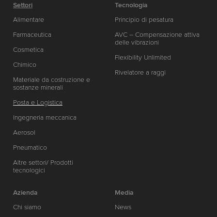
Settori
Tecnologia
Alimentare
Principio di pesatura
Farmaceutica
AVC – Compensazione attiva
delle vibrazioni
Cosmetica
Flexibility Unlimited
Chimico
Rivelatore a raggi
Materiale da costruzione e
sostanze minerali
Posta e Logistica
Ingegneria meccanica
Aerosol
Pneumatico
Altre settori/ Prodotti
tecnologici
Azienda
Media
Chi siamo
News