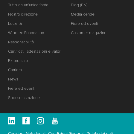
Tutto da un’unica fonte
Blog (EN)
Nostra direzione
Media centre
Località
Fiere ed eventi
Wipotec Foundation
Customer magazine
Responsabilità
Certificati, attestazioni e valori
Partnership
Carriera
News
Fiere ed eventi
Sponsorizzazione
Cookies
Note legali
Condizioni Generali
Tutela dei dati