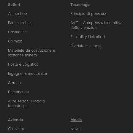
Settori
Tecnologia
Alimentare
Principio di pesatura
Farmaceutica
AVC – Compensazione attiva
delle vibrazioni
Cosmetica
Flexibility Unlimited
Chimico
Rivelatore a raggi
Materiale da costruzione e
sostanze minerali
Posta e Logistica
Ingegneria meccanica
Aerosol
Pneumatico
Altre settori/ Prodotti
tecnologici
Azienda
Media
Chi siamo
News