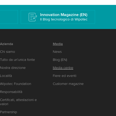
k
Innovation Magazine (EN)
Il Blog tecnologico di Wipotec
Azienda
Media
Chi siamo
News
Tutto da un’unica fonte
Blog (EN)
Nostra direzione
Media centre
Località
Fiere ed eventi
Wipotec Foundation
Customer magazine
Responsabilità
Certificati, attestazioni e
valori
Partnership