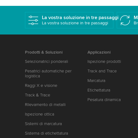
La vostra soluzione in tre passaggi
M
La vostra soluzione in tre passaggi
Br
Prodotti & Soluzioni
Applicazioni
Selezionatrici ponderali
Ispezione prodotti
Pesatrici automatiche per
Track and Trace
logistica
Marcatura
Raggi X e visione
Etichettatura
Track & Trace
Pesatura dinamica
Rilevamento di metalli
Ispezione ottica
Sistemi di marcatura
Sistema di etichettatura