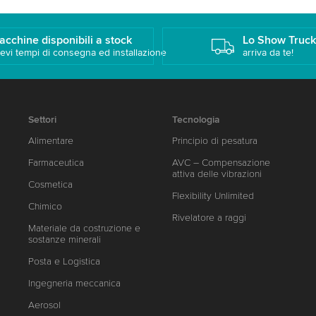
acchine disponibili a stock
Lo Show Truc
evi tempi di consegna ed installazione
arriva da te!
Settori
Tecnologia
Alimentare
Principio di pesatura
Farmaceutica
AVC – Compensazione
attiva delle vibrazioni
Cosmetica
Flexibility Unlimited
Chimico
Rivelatore a raggi
Materiale da costruzione e
sostanze minerali
Posta e Logistica
Ingegneria meccanica
Aerosol