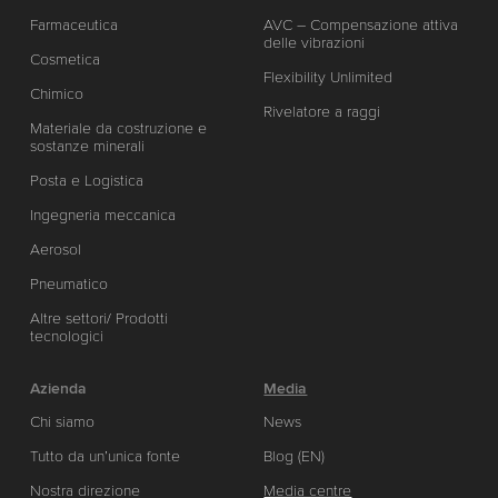
Farmaceutica
AVC – Compensazione attiva
delle vibrazioni
Cosmetica
Flexibility Unlimited
Chimico
Rivelatore a raggi
Materiale da costruzione e
sostanze minerali
Posta e Logistica
Ingegneria meccanica
Aerosol
Pneumatico
Altre settori/ Prodotti
tecnologici
Azienda
Media
Chi siamo
News
Tutto da un’unica fonte
Blog (EN)
Nostra direzione
Media centre