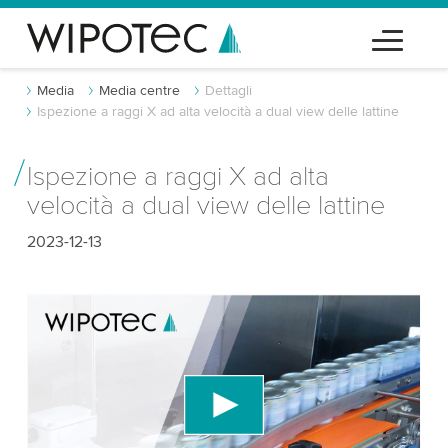
Media
Media centre
Dettagli
Ispezione a raggi X ad alta velocità a dual view delle lattine
Ispezione a raggi X ad alta
velocità a dual view delle lattine
2023-12-13
Abbiamo bisogno del tuo consenso per
caricare il servizio video di YouTube!
Utilizziamo un servizio di terze parti per
incorporare contenuti video che potrebbe
raccogliere dati sulla tua attività. Per favore, rivedi