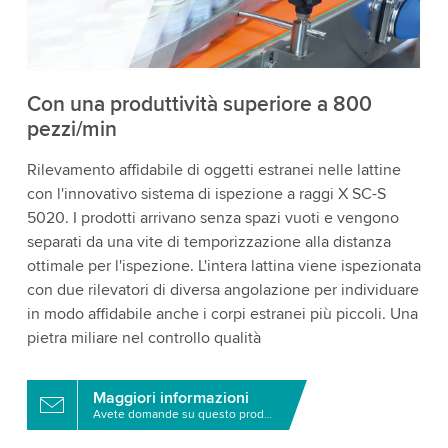
i dettagli e accetta il servizio per guardare questo
video.
Accetta
Maggiori informazioni
Con una produttività superiore a 800
pezzi/min
Rilevamento affidabile di oggetti estranei nelle lattine
con l'innovativo sistema di ispezione a raggi X SC-S
5020. I prodotti arrivano senza spazi vuoti e vengono
separati da una vite di temporizzazione alla distanza
ottimale per l'ispezione. L'intera lattina viene ispezionata
con due rilevatori di diversa angolazione per individuare
in modo affidabile anche i corpi estranei più piccoli. Una
pietra miliare nel controllo qualità
Maggiori informazioni
Avete domande su questo prodotto?