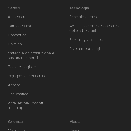
Settori
Tecnologia
Alimentare
Principio di pesatura
Farmaceutica
AVC – Compensazione attiva
delle vibrazioni
Cosmetica
Flexibility Unlimited
Chimico
Rivelatore a raggi
Materiale da costruzione e
sostanze minerali
Posta e Logistica
Ingegneria meccanica
Aerosol
Pneumatico
Altre settori/ Prodotti
tecnologici
Azienda
Media
Chi siamo
News