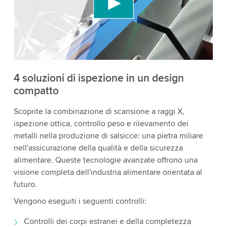
incorporare contenuti video che potrebbe
raccogliere dati sulla tua attività. Per favore, rivedi
i dettagli e accetta il servizio per guardare questo
video.
Accetta
Maggiori informazioni
4 soluzioni di ispezione in un design
compatto
Scoprite la combinazione di scansione a raggi X,
ispezione ottica, controllo peso e rilevamento dei
metalli nella produzione di salsicce: una pietra miliare
nell'assicurazione della qualità e della sicurezza
alimentare. Queste tecnologie avanzate offrono una
visione completa dell'industria alimentare orientata al
futuro.
Vengono eseguiti i seguenti controlli:
Controlli dei corpi estranei e della completezza