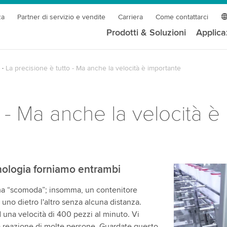
za
Partner di servizio e vendite
Carriera
Come contattarci
Prodotti & Soluzioni
Applica
La precisione è tutto - Ma anche la velocità è importante
o - Ma anche la velocità è
cnologia forniamo entrambi
Abbiamo b
ma “scomoda”; insomma, un contenitore
servizio v
 uno dietro l'altro senza alcuna distanza.
Utilizziamo
d una velocità di 400 pezzi al minuto. Vi
contenuti v
ma reazione di molte persone. Guardate questo