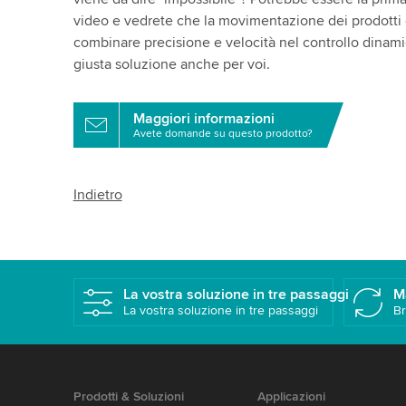
video e vedrete che la movimentazione dei prodotti c
combinare precisione e velocità nel controllo dinami
giusta soluzione anche per voi.
Maggiori informazioni
Avete domande su questo prodotto?
Indietro
La vostra soluzione in tre passaggi
M
La vostra soluzione in tre passaggi
Br
Prodotti & Soluzioni
Applicazioni