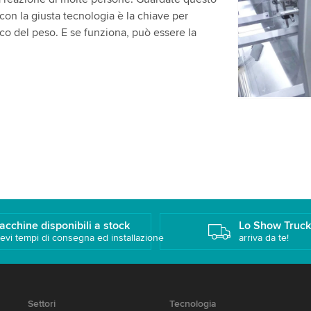
attività. Pe
on la giusta tecnologia è la chiave per
guardare q
co del peso. E se funziona, può essere la
Accetta
acchine disponibili a stock
Lo Show Truc
evi tempi di consegna ed installazione
arriva da te!
Settori
Tecnologia