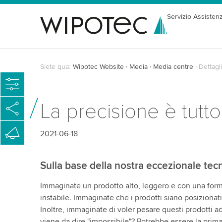
Servizio Assisten
Siete qua:
Wipotec Website
Media
Media centre
Dettagli
La precisione è tutt
2021-06-18
Sulla base della nostra eccezionale te
Immaginate un prodotto alto, leggero e con una for
instabile. Immaginate che i prodotti siano posizionati
Inoltre, immaginate di voler pesare questi prodotti a
viene da dire "impossibile"? Potrebbe essere la pri