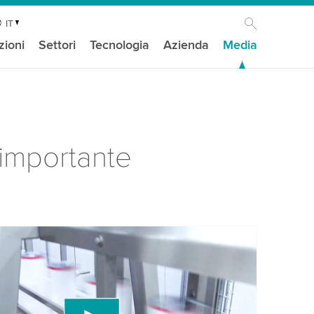
IT
zioni
Settori
Tecnologia
Azienda
Media
 importante
isogno del tuo consenso per caricare il
ideo di YouTube!
 un servizio di terze parti per incorporare
ideo che potrebbe raccogliere dati sulla tua