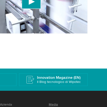
r favore, rivedi i dettagli e accetta il servizio per
uesto video.
Maggiori informazioni
k
Innovation Magazine (EN)
Il Blog tecnologico di Wipotec
Azienda
Media