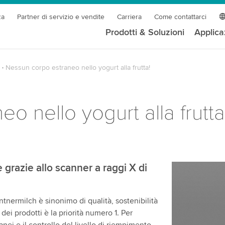
za
Partner di servizio e vendite
Carriera
Come contattarci
Prodotti & Soluzioni
Applica
Nessun corpo estraneo nello yogurt alla frutta!
o nello yogurt alla frutta
 grazie allo scanner a raggi X di
ntnermilch è sinonimo di qualità, sostenibilità
ei prodotti è la priorità numero 1. Per