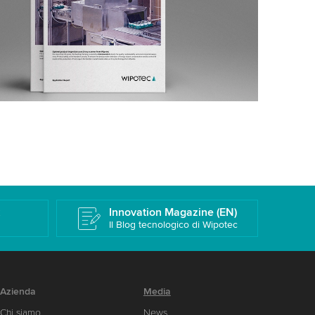
k
Innovation Magazine (EN)
Il Blog tecnologico di Wipotec
Azienda
Media
Chi siamo
News