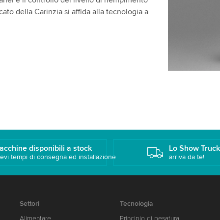
anei e il controllo del livello di riempimento
cato della Carinzia si affida alla tecnologia a
acchine disponibili a stock
Lo Show Truc
evi tempi di consegna ed installazione
arriva da te!
Settori
Tecnologia
Alimentare
Principio di pesatura