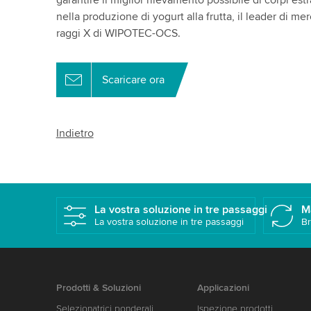
garantire il miglior rilevamento possibile di corpi estr
nella produzione di yogurt alla frutta, il leader di mer
raggi X di WIPOTEC-OCS.
Scaricare ora
Indietro
La vostra soluzione in tre passaggi
M
La vostra soluzione in tre passaggi
Br
Prodotti & Soluzioni
Applicazioni
Selezionatrici ponderali
Ispezione prodotti