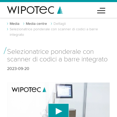
Media
Media centre
Dettagli
Selezionatrice ponderale con scanner di codici a barre
integrato
Selezionatrice ponderale con
scanner di codici a barre integrato
2023-09-20
Abbiamo bisogno del tuo consenso per
caricare il servizio video di YouTube!
Utilizziamo un servizio di terze parti per
incorporare contenuti video che potrebbe
raccogliere dati sulla tua attività. Per favore, rivedi