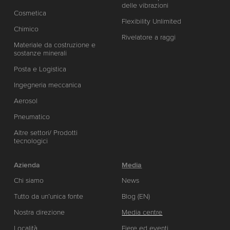
delle vibrazioni
Cosmetica
Flexibility Unlimited
Chimico
Rivelatore a raggi
Materiale da costruzione e
sostanze minerali
Posta e Logistica
Ingegneria meccanica
Aerosol
Pneumatico
Altre settori/ Prodotti
tecnologici
Azienda
Media
Chi siamo
News
Tutto da un’unica fonte
Blog (EN)
Nostra direzione
Media centre
Località
Fiere ed eventi