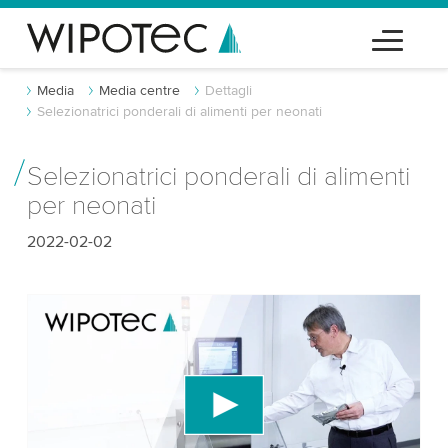
Media
Media centre
Dettagli
Selezionatrici ponderali di alimenti per neonati
Selezionatrici ponderali di alimenti
per neonati
2022-02-02
Abbiamo bisogno del tuo consenso per
caricare il servizio video di YouTube!
Utilizziamo un servizio di terze parti per
incorporare contenuti video che potrebbe
raccogliere dati sulla tua attività. Per favore, rivedi