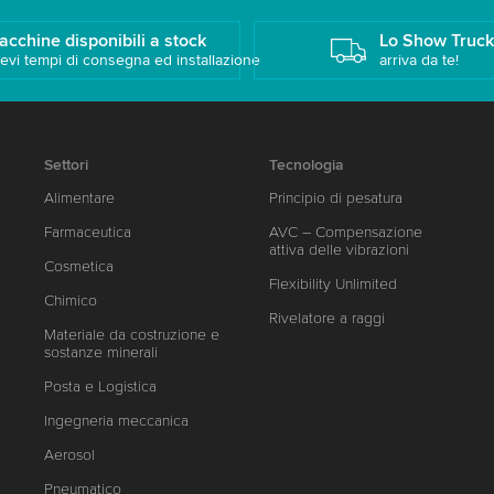
acchine disponibili a stock
Lo Show Truc
evi tempi di consegna ed installazione
arriva da te!
Settori
Tecnologia
Alimentare
Principio di pesatura
Farmaceutica
AVC – Compensazione
attiva delle vibrazioni
Cosmetica
Flexibility Unlimited
Chimico
Rivelatore a raggi
Materiale da costruzione e
sostanze minerali
Posta e Logistica
Ingegneria meccanica
Aerosol
Pneumatico