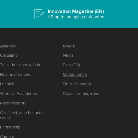
k
Innovation Magazine (EN)
Il Blog tecnologico di Wipotec
Azienda
Media
Chi siamo
News
Tutto da un’unica fonte
Blog (EN)
Nostra direzione
Media centre
Località
Fiere ed eventi
Wipotec Foundation
Customer magazine
Responsabilità
Certificati, attestazioni e
valori
Partnership
Carriera