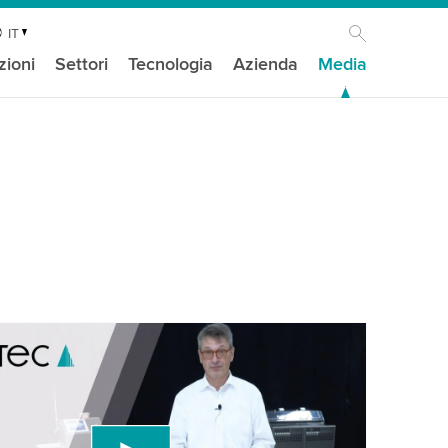
IT
zioni
Settori
Tecnologia
Azienda
Media
isogno del tuo consenso per caricare il
ideo di YouTube!
 un servizio di terze parti per incorporare
ideo che potrebbe raccogliere dati sulla tua