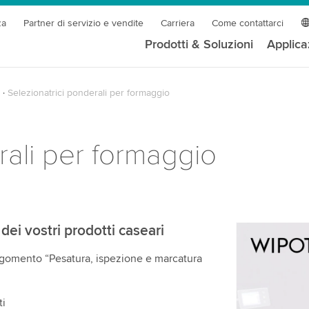
za
Partner di servizio e vendite
Carriera
Come contattarci
Prodotti & Soluzioni
Applica
Selezionatrici ponderali per formaggio
rali per formaggio
dei vostri prodotti caseari
Abbiamo b
rgomento “Pesatura, ispezione e marcatura
servizio v
Utilizziamo
contenuti v
ti