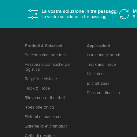
La vostra soluzione in tre passaggi
M
La vostra soluzione in tre passaggi
Br
Prodotti & Soluzioni
Applicazioni
Selezionatrici ponderali
Ispezione prodotti
Pesatrici automatiche per
Track and Trace
logistica
Marcatura
Raggi X e visione
Etichettatura
Track & Trace
Pesatura dinamica
Rilevamento di metalli
Ispezione ottica
Sistemi di marcatura
Sistema di etichettatura
Celle di pesatura