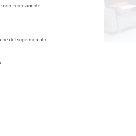
attività. Pe
 e non confezionate
guardare q
Accetta
ifiche del supermercato
o