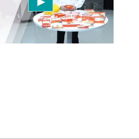
r favore, rivedi i dettagli e accetta il servizio per
uesto video.
Maggiori informazioni