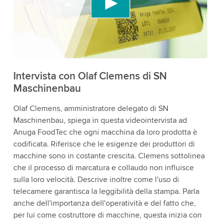
incorporare contenuti video che potrebbe
raccogliere dati sulla tua attività. Per favore, rivedi
i dettagli e accetta il servizio per guardare questo
video.
Accetta
Maggiori informazioni
Intervista con Olaf Clemens di SN
Maschinenbau
Olaf Clemens, amministratore delegato di SN
Maschinenbau, spiega in questa videointervista ad
Anuga FoodTec che ogni macchina da loro prodotta è
codificata. Riferisce che le esigenze dei produttori di
macchine sono in costante crescita. Clemens sottolinea
che il processo di marcatura e collaudo non influisce
sulla loro velocità. Descrive inoltre come l'uso di
telecamere garantisca la leggibilità della stampa. Parla
anche dell'importanza dell'operatività e del fatto che,
per lui come costruttore di macchine, questa inizia con