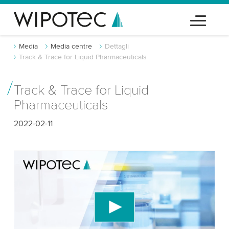
Media
Media centre
Dettagli
Track & Trace for Liquid Pharmaceuticals
Track & Trace for Liquid
Pharmaceuticals
2022-02-11
Abbiamo bisogno del tuo consenso per
caricare il servizio video di YouTube!
Utilizziamo un servizio di terze parti per
incorporare contenuti video che potrebbe
raccogliere dati sulla tua attività. Per favore, rivedi