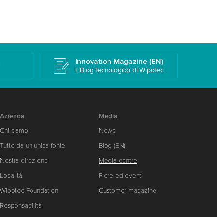
k
Innovation Magazine (EN)
Il Blog tecnologico di Wipotec
Azienda
Media
Chi siamo
News
Tutto da un’unica fonte
Blog (EN)
Nostra direzione
Media centre
Località
Fiere ed eventi
Wipotec Foundation
Customer magazine
Responsabilità