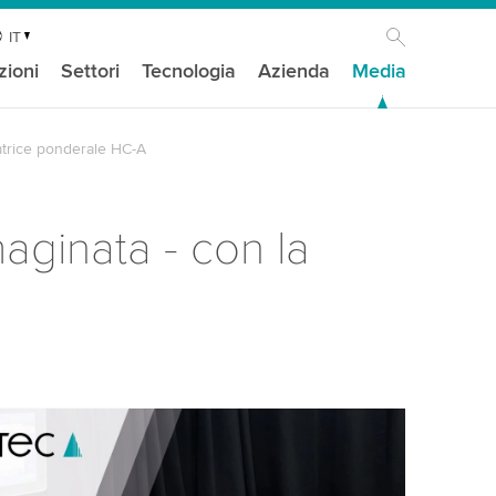
IT
zioni
Settori
Tecnologia
Azienda
Media
natrice ponderale HC-A
aginata - con la
isogno del tuo consenso per caricare il
ideo di YouTube!