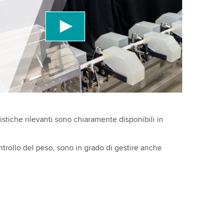
 un servizio di terze parti per incorporare
ideo che potrebbe raccogliere dati sulla tua
r favore, rivedi i dettagli e accetta il servizio per
uesto video.
Maggiori informazioni
atistiche rilevanti sono chiaramente disponibili in
trollo del peso, sono in grado di gestire anche