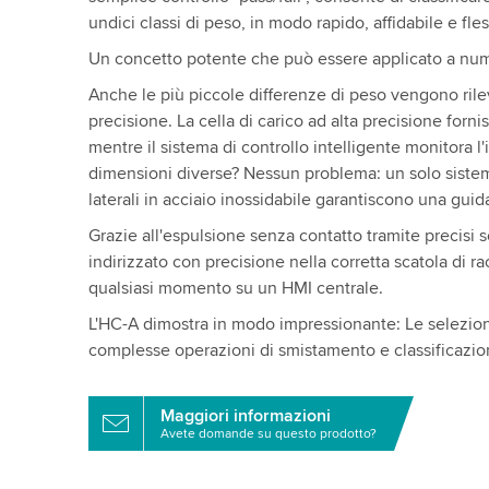
undici classi di peso, in modo rapido, affidabile e fles
Un concetto potente che può essere applicato a num
Anche le più piccole differenze di peso vengono rile
precisione. La cella di carico ad alta precisione forni
mentre il sistema di controllo intelligente monitora l
dimensioni diverse? Nessun problema: un solo sistema
laterali in acciaio inossidabile garantiscono una gui
Grazie all'espulsione senza contatto tramite precisi 
indirizzato con precisione nella corretta scatola di rac
qualsiasi momento su un HMI centrale.
L'HC-A dimostra in modo impressionante: Le selezionat
complesse operazioni di smistamento e classificazio
Maggiori informazioni
Avete domande su questo prodotto?