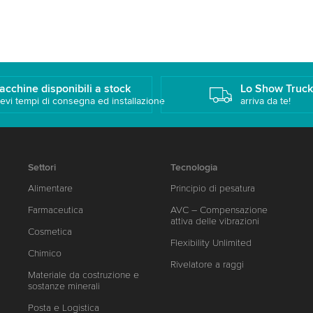
acchine disponibili a stock
Lo Show Truc
evi tempi di consegna ed installazione
arriva da te!
Settori
Tecnologia
Alimentare
Principio di pesatura
Farmaceutica
AVC – Compensazione
attiva delle vibrazioni
Cosmetica
Flexibility Unlimited
Chimico
Rivelatore a raggi
Materiale da costruzione e
sostanze minerali
Posta e Logistica