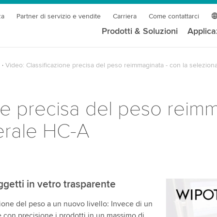
za
Partner di servizio e vendite
Carriera
Come contattarci
Prodotti & Soluzioni
Applica
Video: Classificazione precisa del peso reimmaginata - con la selezio
ne precisa del peso reimm
erale HC-A
getti in vetro trasparente
Abbiamo b
ione del peso a un nuovo livello: Invece di un
servizio v
re con precisione i prodotti in un massimo di