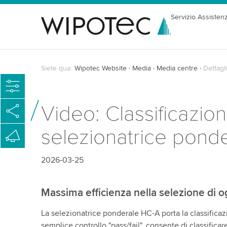
Servizio Assisten
Siete qua:
Wipotec Website
Media
Media centre
Dettagli
Video: Classificazio
selezionatrice pond
2026-03-25
Massima efficienza nella selezione di og
La selezionatrice ponderale HC-A porta la classificaz
semplice controllo "pass/fail", consente di classifica