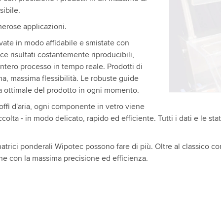
Utilizziamo
sibile.
contenuti v
erose applicazioni.
attività. Pe
guardare q
vate in modo affidabile e smistate con
sce risultati costantemente riproducibili,
'intero processo in tempo reale. Prodotti di
Accetta
, massima flessibilità. Le robuste guide
da ottimale del prodotto in ogni momento.
soffi d'aria, ogni componente in vetro viene
colta - in modo delicato, rapido ed efficiente. Tutti i dati e le st
rici ponderali Wipotec possono fare di più. Oltre al classico con
ne con la massima precisione ed efficienza.