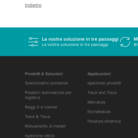
Indietro
La vostra soluzione in tre passaggi
M
La vostra soluzione in tre passaggi
Br
Prodotti & Soluzioni
Applicazioni
Selezionatrici ponderali
Ispezione prodotti
Pesatrici automatiche per
Track and Trace
logistica
Marcatura
Raggi X e visione
Etichettatura
Track & Trace
Pesatura dinamica
Rilevamento di metalli
Ispezione ottica