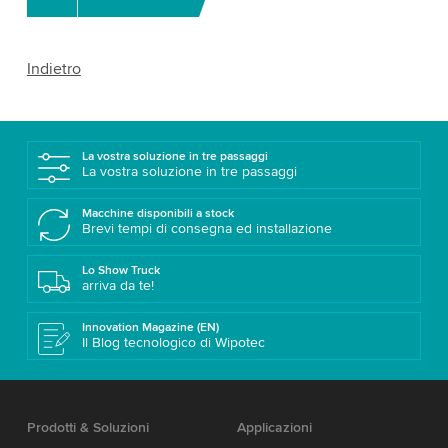
Indietro
La vostra soluzione in tre passaggi
La vostra soluzione in tre passaggi
Macchine disponibili a stock
Brevi tempi di consegna ed installazione
Lo Show Truck
arriva da te!
Innovation Magazine (EN)
Il Blog tecnologico di Wipotec
Prodotti & Soluzioni
Applicazioni