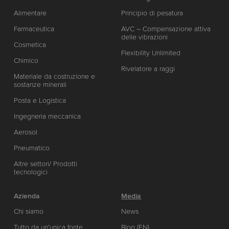
Alimentare
Principio di pesatura
Farmaceutica
AVC – Compensazione attiva
delle vibrazioni
Cosmetica
Flexibility Unlimited
Chimico
Rivelatore a raggi
Materiale da costruzione e
sostanze minerali
Posta e Logistica
Ingegneria meccanica
Aerosol
Pneumatico
Altre settori/ Prodotti
tecnologici
Azienda
Media
Chi siamo
News
Tutto da un’unica fonte
Blog (EN)