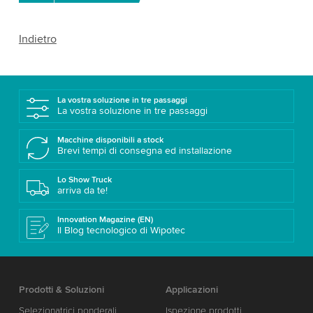
Indietro
La vostra soluzione in tre passaggi
La vostra soluzione in tre passaggi
Macchine disponibili a stock
Brevi tempi di consegna ed installazione
Lo Show Truck
arriva da te!
Innovation Magazine (EN)
Il Blog tecnologico di Wipotec
Prodotti & Soluzioni
Applicazioni
Selezionatrici ponderali
Ispezione prodotti