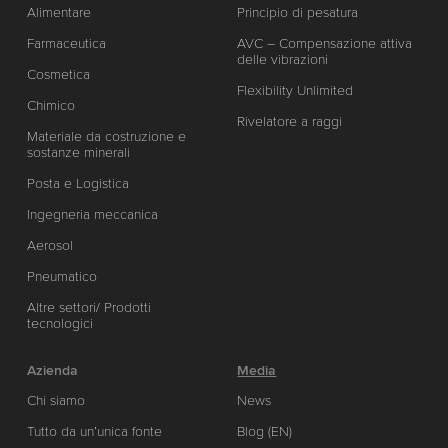
Alimentare
Principio di pesatura
Farmaceutica
AVC – Compensazione attiva
delle vibrazioni
Cosmetica
Flexibility Unlimited
Chimico
Rivelatore a raggi
Materiale da costruzione e
sostanze minerali
Posta e Logistica
Ingegneria meccanica
Aerosol
Pneumatico
Altre settori/ Prodotti
tecnologici
Azienda
Media
Chi siamo
News
Tutto da un’unica fonte
Blog (EN)