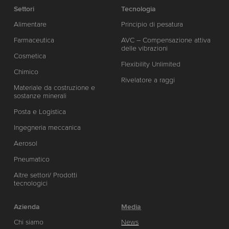
Settori
Tecnologia
Alimentare
Principio di pesatura
Farmaceutica
AVC – Compensazione attiva
delle vibrazioni
Cosmetica
Flexibility Unlimited
Chimico
Rivelatore a raggi
Materiale da costruzione e
sostanze minerali
Posta e Logistica
Ingegneria meccanica
Aerosol
Pneumatico
Altre settori/ Prodotti
tecnologici
Azienda
Media
Chi siamo
News