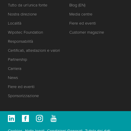
Tutto da un’unica fonte
Blog (EN)
Nostra direzione
Media centre
Località
Fiere ed eventi
Wipotec Foundation
Customer magazine
Responsabilità
Certificati, attestazioni e valori
Partnership
Carriera
News
Fiere ed eventi
Sponsorizzazione
Cookies
Note legali
Condizioni Generali
Tutela dei dati