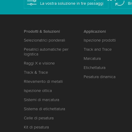
La vostra soluzione in tre passaggi
Br
Prodotti & Soluzioni
Applicazioni
Selezionatrici ponderali
Ispezione prodotti
Pesatrici automatiche per
Track and Trace
logistica
Marcatura
Raggi X e visione
Etichettatura
Track & Trace
Pesatura dinamica
Rilevamento di metalli
Ispezione ottica
Sistemi di marcatura
Sistema di etichettatura
Celle di pesatura
Kit di pesatura