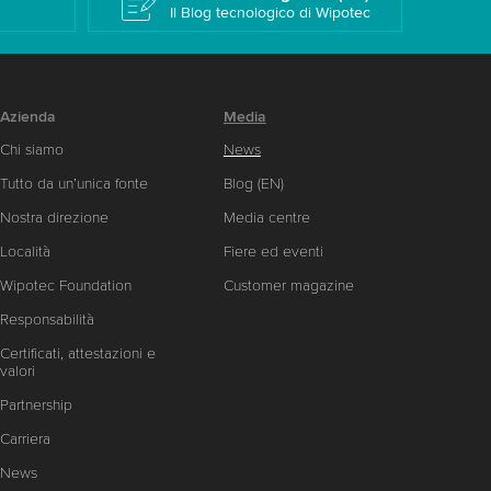
Il Blog tecnologico di Wipotec
Azienda
Media
Chi siamo
News
Tutto da un’unica fonte
Blog (EN)
Nostra direzione
Media centre
Località
Fiere ed eventi
Wipotec Foundation
Customer magazine
Responsabilità
Certificati, attestazioni e
valori
Partnership
Carriera
News