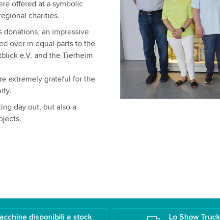
ere offered at a symbolic
egional charities.
us donations, an impressive
 over in equal parts to the
tblick e.V. and the Tierheim
e extremely grateful for the
ity.
ing day out, but also a
ojects.
acchine disponibili a stock
Lo Show Truc