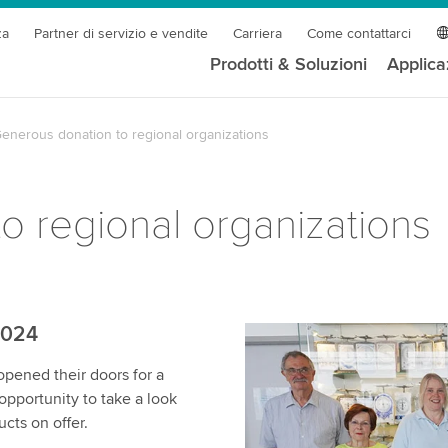
za
Partner di servizio e vendite
Carriera
Come contattarci
Prodotti & Soluzioni
Applica
enerous donation to regional organizations
o regional organizations
2024
opened their doors for a
opportunity to take a look
cts on offer.