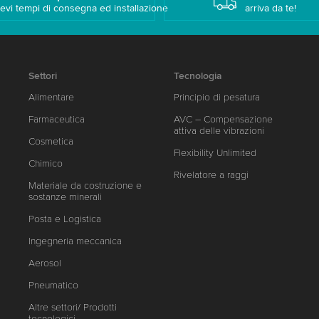
evi tempi di consegna ed installazione
arriva da te!
Settori
Tecnologia
Alimentare
Principio di pesatura
Farmaceutica
AVC – Compensazione
attiva delle vibrazioni
Cosmetica
Flexibility Unlimited
Chimico
Rivelatore a raggi
Materiale da costruzione e
sostanze minerali
Posta e Logistica
Ingegneria meccanica
Aerosol
Pneumatico
Altre settori/ Prodotti
tecnologici