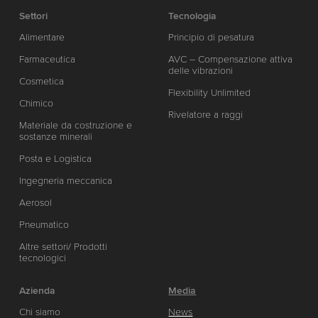
Settori
Tecnologia
Alimentare
Principio di pesatura
Farmaceutica
AVC – Compensazione attiva
delle vibrazioni
Cosmetica
Flexibility Unlimited
Chimico
Rivelatore a raggi
Materiale da costruzione e
sostanze minerali
Posta e Logistica
Ingegneria meccanica
Aerosol
Pneumatico
Altre settori/ Prodotti
tecnologici
Azienda
Media
Chi siamo
News