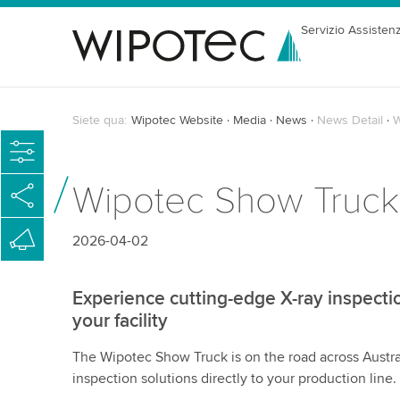
Servizio Assisten
Siete qua:
Wipotec Website
Media
News
News Detail
W
Wipotec Show Truck T
2026-04-02
Experience cutting-edge X-ray inspectio
your facility
The Wipotec Show Truck is on the road across Austra
inspection solutions directly to your production line.