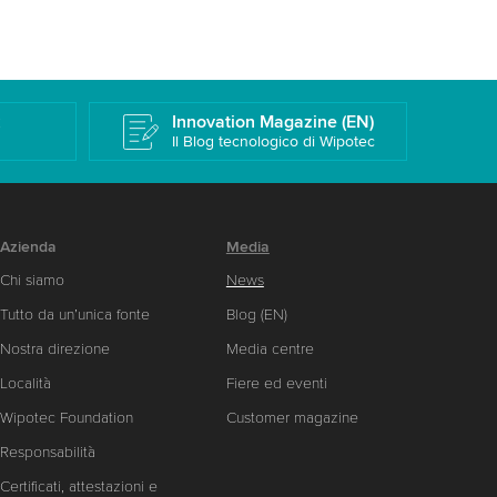
k
Innovation Magazine (EN)
Il Blog tecnologico di Wipotec
Azienda
Media
Chi siamo
News
Tutto da un’unica fonte
Blog (EN)
Nostra direzione
Media centre
Località
Fiere ed eventi
Wipotec Foundation
Customer magazine
Responsabilità
Certificati, attestazioni e