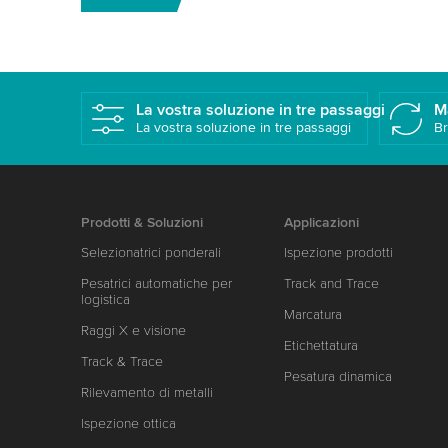
La vostra soluzione in tre passaggi
M
La vostra soluzione in tre passaggi
Br
Prodotti & Soluzioni
Applicazioni
Selezionatrici ponderali
Ispezione prodotti
Pesatrici automatiche per
Track and Trace
logistica
Marcatura
Raggi X e visione
Etichettatura
Track & Trace
Pesatura dinamica
Rilevamento di metalli
Ispezione ottica