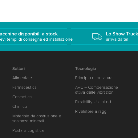
acchine disponibili a stock
Lo Show Truc
evi tempi di consegna ed installazione
arriva da te!
Settori
Tecnologia
Alimentare
Principio di pesatura
Farmaceutica
AVC – Compensazione
attiva delle vibrazioni
Cosmetica
Flexibility Unlimited
Chimico
Rivelatore a raggi
Materiale da costruzione e
sostanze minerali
Posta e Logistica