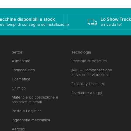
acchine disponibili a stock
Lo Show Truc
evi tempi di consegna ed installazione
arriva da te!
Settori
Tecnologia
Alimentare
Principio di pesatura
Farmaceutica
AVC – Compensazione
attiva delle vibrazioni
Cosmetica
Flexibility Unlimited
Chimico
Rivelatore a raggi
Materiale da costruzione e
sostanze minerali
Posta e Logistica
Ingegneria meccanica
Aerosol