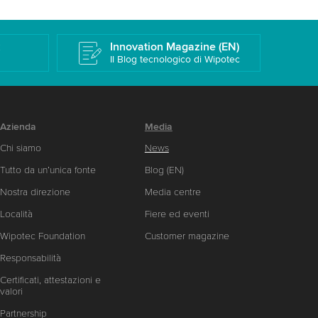
k
Innovation Magazine (EN)
Il Blog tecnologico di Wipotec
Azienda
Media
Chi siamo
News
Tutto da un’unica fonte
Blog (EN)
Nostra direzione
Media centre
Località
Fiere ed eventi
Wipotec Foundation
Customer magazine
Responsabilità
Certificati, attestazioni e
valori
Partnership