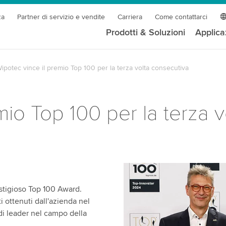
za
Partner di servizio e vendite
Carriera
Come contattarci
Prodotti & Soluzioni
Applica
ipotec vince il premio Top 100 per la terza volta consecutiva
mio Top 100 per la terza 
estigioso Top 100 Award.
i ottenuti dall'azienda nel
di leader nel campo della