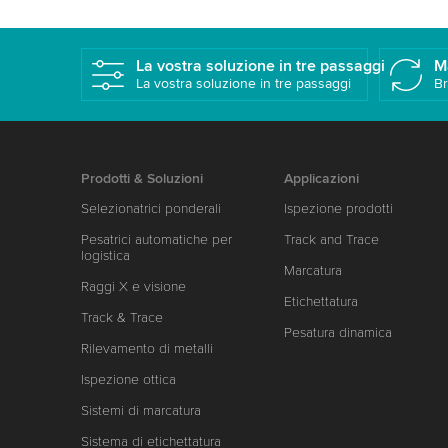
La vostra soluzione in tre passaggi
M
La vostra soluzione in tre passaggi
Br
Prodotti & Soluzioni
Applicazioni
Selezionatrici ponderali
Ispezione prodotti
Pesatrici automatiche per
Track and Trace
logistica
Marcatura
Raggi X e visione
Etichettatura
Track & Trace
Pesatura dinamica
Rilevamento di metalli
Ispezione ottica
Sistemi di marcatura
Sistema di etichettatura