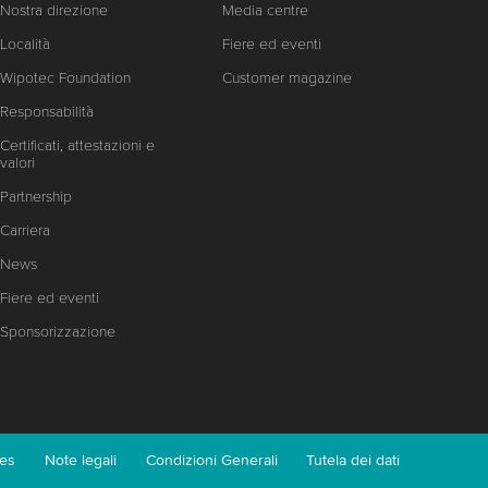
Nostra direzione
Media centre
Località
Fiere ed eventi
Wipotec Foundation
Customer magazine
Responsabilità
Certificati, attestazioni e
valori
Partnership
Carriera
News
Fiere ed eventi
Sponsorizzazione
es
Note legali
Condizioni Generali
Tutela dei dati