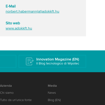
E-Mail
norbert.habermann(at)adokkft.hu
Sito web
www.adokkft.hu
k
Innovation Magazine (EN)
Il Blog tecnologico di Wipotec
Azienda
Media
Chi siamo
News
Tutto da un’unica fonte
Blog (EN)