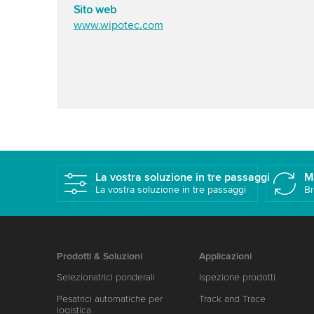
Sito web
www.wipotec.com
La vostra soluzione in tre passaggi
M
La vostra soluzione in tre passaggi
Br
Prodotti & Soluzioni
Applicazioni
Selezionatrici ponderali
Ispezione prodotti
Pesatrici automatiche per
Track and Trace
logistica