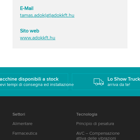
E-Mail
tamas.adok(at)adokkft.hu
Sito web
www.adokkft.hu
acchine disponibili a stock
Lo Show Truc
evi tempi di consegna ed installazione
arriva da te!
Settori
Tecnologia
Alimentare
Principio di pesatura
Farmaceutica
AVC – Compensazione
attiva delle vibrazioni